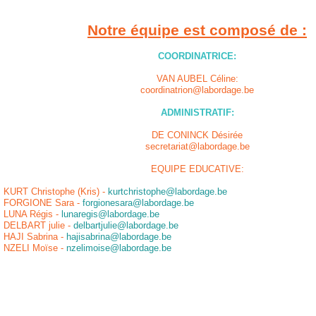
Notre équipe est composé de :
COORDINATRICE:
VAN AUBEL Céline:
coordinatrion@labordage.be
ADMINISTRATIF:
DE CONINCK Désirée
secretariat@labordage.be
EQUIPE EDUCATIVE:
KURT Christophe (Kris) -
kurtchristophe@labordage.be
FORGIONE Sara -
forgionesara@labordage.be
LUNA Régis -
lunaregis@labordage.be
DELBART julie -
delbartjulie@labordage.be
HAJI Sabrina -
hajisabrina@labordage.be
NZELI Moïse -
nzelimoise@labordage.be